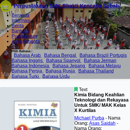
Perpustakaan SMK Bhakti Kencana Subah
Beranda
Informasi
Berita
Bantuan
Pustakawan
Area Anggota
Pilih Bahasa :
Bahasa Arab
Bahasa Bengal
Bahasa Brazil Portugis
Bahasa Inggris
Bahasa Spanyol
Bahasa Jerman
Bahasa Indonesia
Bahasa Jepang
Bahasa Melayu
Bahasa Persia
Bahasa Rusia
Bahasa Thailand
Bahasa Turki
Bahasa Urdu
Text
Kimia Bidang Keahlian
Teknologi dan Rekayasa
Untuk SMK/ MAK Kelas
X Kurtilas
Michael Purba
- Nama
Orang;
Asas Saidah
-
Nama Orang;