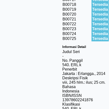
B00718
Tersedia
B00719
Tersedia
B00720
Tersedia
B00721
Tersedia
B00722
Tersedia
B00723
Tersedia
B00724
Tersedia
B00725
Tersedia
Informasi Detail
Judul Seri
-
No. Panggil
540. ERL k
Penerbit
Jakarta
:
Erlangga
.,
2014
Deskripsi Fisik
viii, 245 hlm.: ilus; 25 cm.
Bahasa
Indonesia
ISBN/ISSN
13978602241876
Klasifikasi
540. ERL k