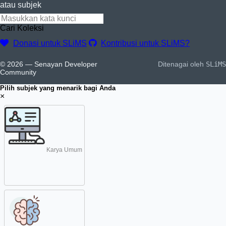
atau subjek
Cari Koleksi
Donasi untuk SLiMS
Kontribusi untuk SLiMS?
© 2026 — Senayan Developer
Ditenagai oleh
SLiMS
Community
Pilih subjek yang menarik bagi Anda
×
Karya Umum