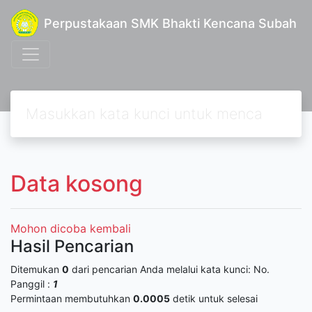
Perpustakaan SMK Bhakti Kencana Subah
Data kosong
Mohon dicoba kembali
Hasil Pencarian
Ditemukan
0
dari pencarian Anda melalui kata kunci:
No.
Panggil :
1
Permintaan membutuhkan
0.0005
detik untuk selesai