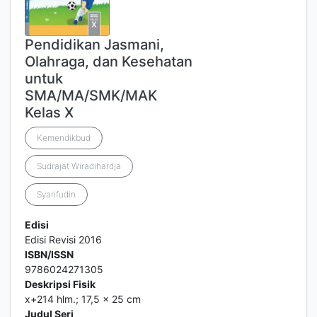
Pendidikan Jasmani,
Olahraga, dan Kesehatan
untuk
SMA/MA/SMK/MAK
Kelas X
Kemendikbud
Sudrajat Wiradihardja
Syarifudin
Edisi
Edisi Revisi 2016
ISBN/ISSN
9786024271305
Deskripsi Fisik
x+214 hlm.; 17,5 x 25 cm
Judul Seri