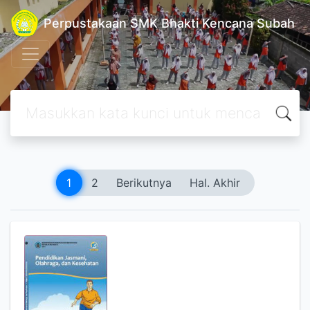
Perpustakaan SMK Bhakti Kencana Subah
1
2
Berikutnya
Hal. Akhir