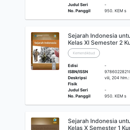
Judul Seri
-
No. Panggil
950. KEM s
Sejarah Indonesia u
Kelas XI Semester 2 K
Kemendikbud
Edisi
-
ISBN/ISSN
9786022821
Deskripsi
viii, 204 hlm.
Fisik
Judul Seri
-
No. Panggil
950. KEM s
Sejarah Indonesia u
Kelas X Semester 1 Ku