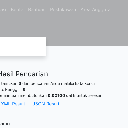
asi
Berita
Bantuan
Pustakawan
Area Anggota
Hasil Pencarian
itemukan
3
dari pencarian Anda melalui kata kunci:
o. Panggil :
9
ermintaan membutuhkan
0.00106
detik untuk selesai
XML Result
JSON Result
aran