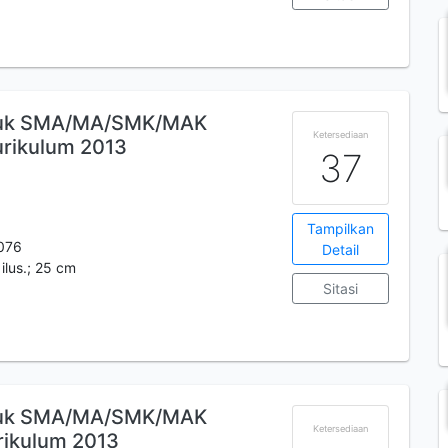
ntuk SMA/MA/SMK/MAK
Ketersediaan
urikulum 2013
37
Tampilkan
076
Detail
: ilus.; 25 cm
Sitasi
ntuk SMA/MA/SMK/MAK
Ketersediaan
rikulum 2013