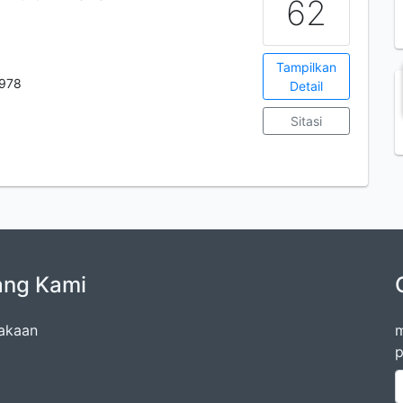
62
Tampilkan
978
Detail
Sitasi
ang Kami
akaan
m
p