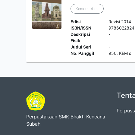
Kemendikbud
Edisi
Revisi 2014
ISBN/ISSN
9786022824
Deskripsi
-
Fisik
Judul Seri
-
No. Panggil
950. KEM s
Tent
Perpust
Perpustakaan SMK Bhakti Kencana
Subah