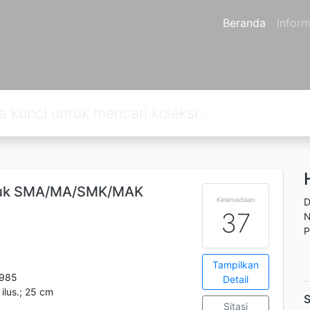
Beranda
Inform
ntuk SMA/MA/SMK/MAK
Ketersediaan
D
37
N
P
Tampilkan
985
Detail
: ilus.; 25 cm
S
Sitasi